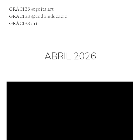
GRÀCIES @goita.art
GRÀCIES @codoleducacio
GRÀCIES art
ABRIL 2026