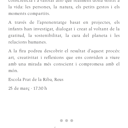
consciència i a valorar allò que realment dona sentit a
la vida: les persones, la natura, els petits gestos i els
moments compartits.
A través de l’aprenentatge basat en projectes, els
infants han investigat, dialogat i creat al voltant de la
gratitud, la sostenibilitat, la cura del planeta i les
relacions humanes.
A la fira podreu descobrir el resultat d’aquest procés:
art, creativitat i reflexions que ens conviden a viure
amb una mirada més conscient i compromesa amb el
món.
Escola Prat de la Riba, Reus
25 de març · 17.30 h