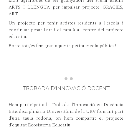
Molt agraïts/des de ser guanyadors del Premi Baldiri
ARTS I LLENGUA per impulsar projecte GRÀCIES,
ART.
Un projecte per tenir artistes residents a l'escola i
continuar posar l'art i el català al centre del projecte
educatiu.
Entre tots/es fem gran aquesta petita escola pública!
TROBADA D'INNOVACIÓ DOCENT
Hem participat a la Trobada d’Innovació en Docència
Interdisciplinària Universitària de la URV formant part
d’una taula rodona, on hem compartit el projecte
d'equitat Ecosistema Educatiu.