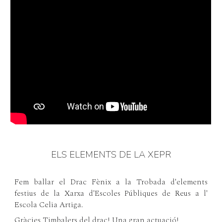
ELS ELEMENTS DE LA XEPR
Fem ballar el Drac Fènix a la Trobada d'elements
festius de la Xarxa d'Escoles Públiques de Reus a l'
Escola Celia Artiga.
Gràcies Timbalers del drac! Una gran actuació!