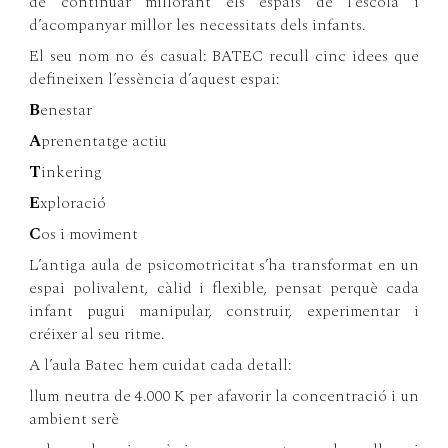
de continuar millorant els espais de l’escola i
d’acompanyar millor les necessitats dels infants.
El seu nom no és casual: BATEC recull cinc idees que
defineixen l’essència d’aquest espai:
B
enestar
A
prenentatge actiu
T
inkering
E
xploració
C
os i moviment
L’antiga aula de psicomotricitat s’ha transformat en un
espai polivalent, càlid i flexible, pensat perquè cada
infant pugui manipular, construir, experimentar i
créixer al seu ritme.
A l’aula Batec hem cuidat cada detall:
llum neutra de 4.000 K per afavorir la concentració i un
ambient serè