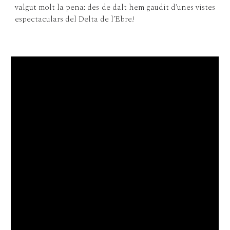
valgut molt la pena: des de dalt hem gaudit d’unes vistes
espectaculars del Delta de l’Ebre!