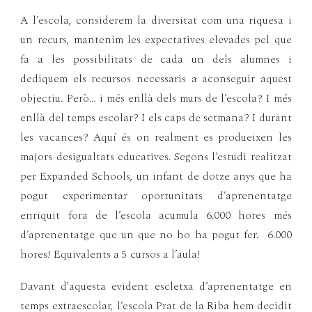
A l’escola, considerem la diversitat com una riquesa i
un recurs, mantenim les expectatives elevades pel que
fa a les possibilitats de cada un dels alumnes i
dediquem els recursos necessaris a aconseguir aquest
objectiu. Però… i més enllà dels murs de l’escola? I més
enllà del temps escolar? I els caps de setmana? I durant
les vacances? Aquí és on realment es produeixen les
majors desigualtats educatives. Segons l’estudi realitzat
per Expanded Schools, un infant de dotze anys que ha
pogut experimentar oportunitats d’aprenentatge
enriquit fora de l’escola acumula 6.000 hores més
d’aprenentatge que un que no ho ha pogut fer. 6.000
hores! Equivalents a 5 cursos a l’aula!
Davant d'aquesta evident escletxa d’aprenentatge en
temps extraescolar, l’escola Prat de la Riba hem decidit