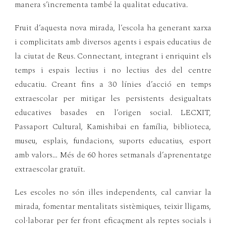
manera s’incrementa també la qualitat educativa.
Fruit d’aquesta nova mirada, l’escola ha generant xarxa
i complicitats amb diversos agents i espais educatius de
la ciutat de Reus. Connectant, integrant i enriquint els
temps i espais lectius i no lectius des del centre
educatiu. Creant fins a 30 línies d’acció en temps
extraescolar per mitigar les persistents desigualtats
educatives basades en l’origen social. LECXIT,
Passaport Cultural, Kamishibai en família, biblioteca,
museu, esplais, fundacions, suports educatius, esport
amb valors… Més de 60 hores setmanals d’aprenentatge
extraescolar gratuït.
Les escoles no són illes independents, cal canviar la
mirada, fomentar mentalitats sistèmiques, teixir lligams,
col·laborar per fer front eficaçment als reptes socials i